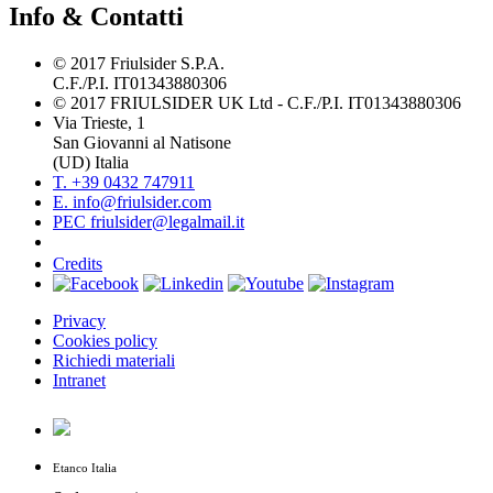
Info & Contatti
© 2017 Friulsider S.P.A.
C.F./P.I. IT01343880306
© 2017 FRIULSIDER UK Ltd - C.F./P.I. IT01343880306
Via Trieste, 1
San Giovanni al Natisone
(UD) Italia
T. +39 0432 747911
E. info@friulsider.com
PEC friulsider@legalmail.it
Credits
Privacy
Cookies policy
Richiedi materiali
Intranet
Etanco Italia