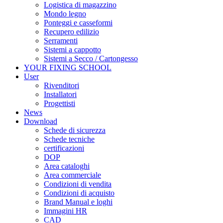
Logistica di magazzino
Mondo legno
Ponteggi e casseformi
Recupero edilizio
Serramenti
Sistemi a cappotto
Sistemi a Secco / Cartongesso
YOUR FIXING SCHOOL
User
Rivenditori
Installatori
Progettisti
News
Download
Schede di sicurezza
Schede tecniche
certificazioni
DOP
Area cataloghi
Area commerciale
Condizioni di vendita
Condizioni di acquisto
Brand Manual e loghi
Immagini HR
CAD