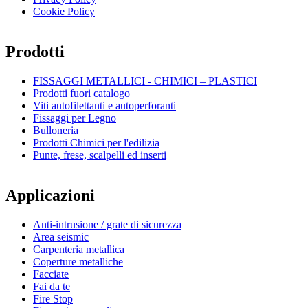
Cookie Policy
Prodotti
FISSAGGI METALLICI - CHIMICI – PLASTICI
Prodotti fuori catalogo
Viti autofilettanti e autoperforanti
Fissaggi per Legno
Bulloneria
Prodotti Chimici per l'edilizia
Punte, frese, scalpelli ed inserti
Applicazioni
Anti-intrusione / grate di sicurezza
Area seismic
Carpenteria metallica
Coperture metalliche
Facciate
Fai da te
Fire Stop