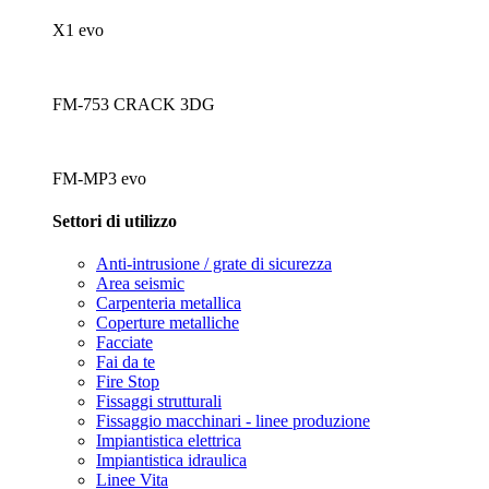
X1 evo
FM-753 CRACK 3DG
FM-MP3 evo
Settori di utilizzo
Anti-intrusione / grate di sicurezza
Area seismic
Carpenteria metallica
Coperture metalliche
Facciate
Fai da te
Fire Stop
Fissaggi strutturali
Fissaggio macchinari - linee produzione
Impiantistica elettrica
Impiantistica idraulica
Linee Vita