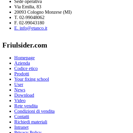
Sede operativa
Via Emilia, 83
20093 Cologno Monzese (MI)
T. 02-99048062
F. 02-99043180
E. info@etanco.it
Friulsider.com
Homepage
Azienda
Codice etico
Prodotti
Your fixing school
User
News
Download
Video
Rete vendita
Condizioni di vendita
Contatti
Richiedi materiali
Intranet
Privacy Policy