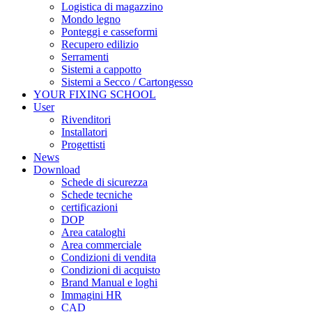
Logistica di magazzino
Mondo legno
Ponteggi e casseformi
Recupero edilizio
Serramenti
Sistemi a cappotto
Sistemi a Secco / Cartongesso
YOUR FIXING SCHOOL
User
Rivenditori
Installatori
Progettisti
News
Download
Schede di sicurezza
Schede tecniche
certificazioni
DOP
Area cataloghi
Area commerciale
Condizioni di vendita
Condizioni di acquisto
Brand Manual e loghi
Immagini HR
CAD