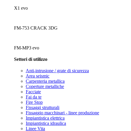
X1 evo
FM-753 CRACK 3DG
FM-MP3 evo
Settori di utilizzo
Anti-intrusione / grate di sicurezza
Area seismic
Carpenteria metallica
Coperture metalliche
Facciate
Fai da te
Fire Stop
Fissaggi strutturali
Fissaggio macchinari - linee produzione
Impiantistica elettrica
Impiantistica idraulica
Linee Vita