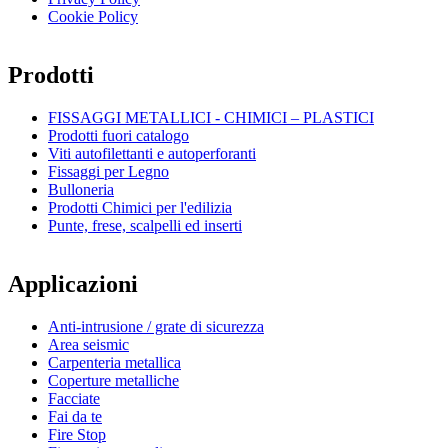
Cookie Policy
Prodotti
FISSAGGI METALLICI - CHIMICI – PLASTICI
Prodotti fuori catalogo
Viti autofilettanti e autoperforanti
Fissaggi per Legno
Bulloneria
Prodotti Chimici per l'edilizia
Punte, frese, scalpelli ed inserti
Applicazioni
Anti-intrusione / grate di sicurezza
Area seismic
Carpenteria metallica
Coperture metalliche
Facciate
Fai da te
Fire Stop