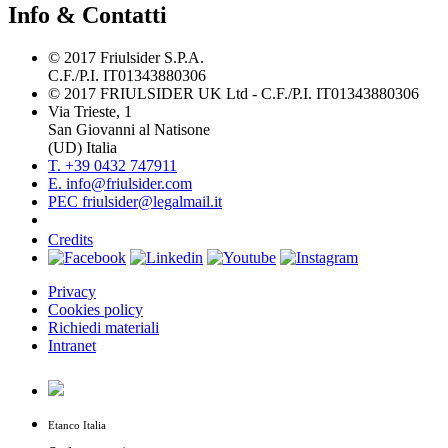
Info & Contatti
© 2017 Friulsider S.P.A.
C.F./P.I. IT01343880306
© 2017 FRIULSIDER UK Ltd - C.F./P.I. IT01343880306
Via Trieste, 1
San Giovanni al Natisone
(UD) Italia
T. +39 0432 747911
E. info@friulsider.com
PEC friulsider@legalmail.it
Credits
Privacy
Cookies policy
Richiedi materiali
Intranet
Etanco Italia