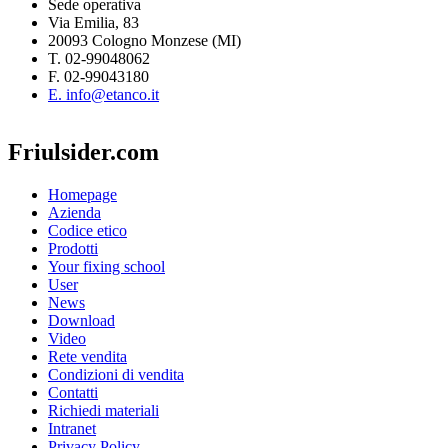
Sede operativa
Via Emilia, 83
20093 Cologno Monzese (MI)
T. 02-99048062
F. 02-99043180
E. info@etanco.it
Friulsider.com
Homepage
Azienda
Codice etico
Prodotti
Your fixing school
User
News
Download
Video
Rete vendita
Condizioni di vendita
Contatti
Richiedi materiali
Intranet
Privacy Policy