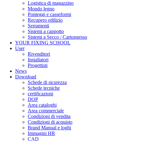
Logistica di magazzino
Mondo legno
Ponteggi e casseformi
Recupero edilizio
Serramenti
Sistemi a cappotto
Sistemi a Secco / Cartongesso
YOUR FIXING SCHOOL
User
Rivenditori
Installatori
Progettisti
News
Download
Schede di sicurezza
Schede tecniche
certificazioni
DOP
Area cataloghi
Area commerciale
Condizioni di vendita
Condizioni di acquisto
Brand Manual e loghi
Immagini HR
CAD