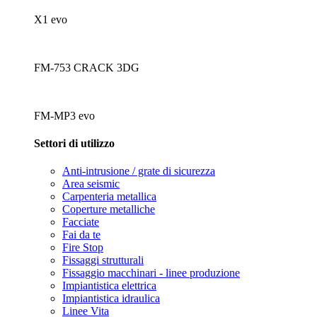
X1 evo
FM-753 CRACK 3DG
FM-MP3 evo
Settori di utilizzo
Anti-intrusione / grate di sicurezza
Area seismic
Carpenteria metallica
Coperture metalliche
Facciate
Fai da te
Fire Stop
Fissaggi strutturali
Fissaggio macchinari - linee produzione
Impiantistica elettrica
Impiantistica idraulica
Linee Vita