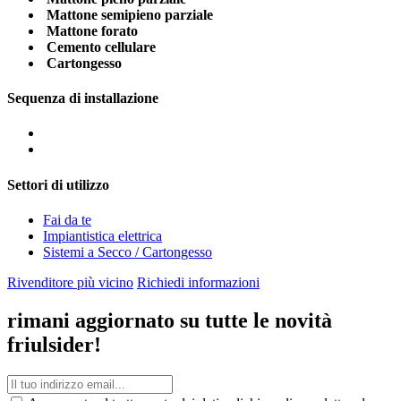
Mattone semipieno parziale
Mattone forato
Cemento cellulare
Cartongesso
Sequenza di installazione
Settori di utilizzo
Fai da te
Impiantistica elettrica
Sistemi a Secco / Cartongesso
Rivenditore più vicino
Richiedi informazioni
rimani aggiornato su tutte le novità
friulsider!