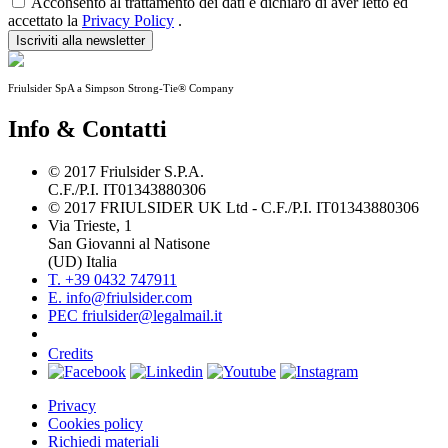
Acconsento al trattamento dei dati e dichiaro di aver letto ed
accettato la
Privacy Policy
.
Iscriviti alla newsletter
Friulsider SpA a Simpson Strong-Tie® Company
Info & Contatti
© 2017 Friulsider S.P.A.
C.F./P.I. IT01343880306
© 2017 FRIULSIDER UK Ltd - C.F./P.I. IT01343880306
Via Trieste, 1
San Giovanni al Natisone
(UD) Italia
T. +39 0432 747911
E. info@friulsider.com
PEC friulsider@legalmail.it
Credits
Privacy
Cookies policy
Richiedi materiali