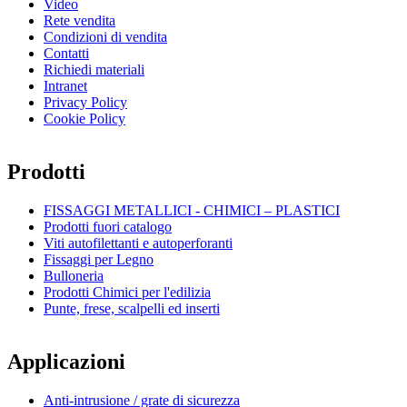
Video
Rete vendita
Condizioni di vendita
Contatti
Richiedi materiali
Intranet
Privacy Policy
Cookie Policy
Prodotti
FISSAGGI METALLICI - CHIMICI – PLASTICI
Prodotti fuori catalogo
Viti autofilettanti e autoperforanti
Fissaggi per Legno
Bulloneria
Prodotti Chimici per l'edilizia
Punte, frese, scalpelli ed inserti
Applicazioni
Anti-intrusione / grate di sicurezza