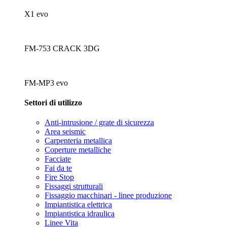
X1 evo
FM-753 CRACK 3DG
FM-MP3 evo
Settori di utilizzo
Anti-intrusione / grate di sicurezza
Area seismic
Carpenteria metallica
Coperture metalliche
Facciate
Fai da te
Fire Stop
Fissaggi strutturali
Fissaggio macchinari - linee produzione
Impiantistica elettrica
Impiantistica idraulica
Linee Vita