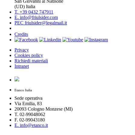
San Giovanni al Natisone
(UD) Italia
T. +39 0432 747911
E. info@friulsider.com
PEC friulsider@legalmail.it
Credits
Privacy
Cookies policy
Richiedi materiali
Intranet
Etanco Italia
Sede operativa
Via Emilia, 83
20093 Cologno Monzese (MI)
T. 02-99048062
F. 02-99043180
E. info@etanco.it