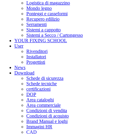
Logistica di magazzino
Mondo legno
Ponteggi e casseformi
Recupero edilizio
Serramenti
Sistemi a cappotto
Sistemi a Secco / Cartongesso
YOUR FIXING SCHOOL
User
Rivenditori
Installatori
Progettisti
News
Download
Schede di sicurezza
Schede tecniche
certificazioni
DOP
Area cataloghi
Area commerciale
Condizioni di vendita
Condizioni di acquisto
Brand Manual e loghi
Immagini HR
CAD