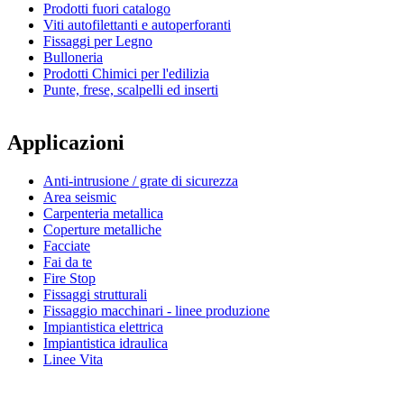
Prodotti fuori catalogo
Viti autofilettanti e autoperforanti
Fissaggi per Legno
Bulloneria
Prodotti Chimici per l'edilizia
Punte, frese, scalpelli ed inserti
Applicazioni
Anti-intrusione / grate di sicurezza
Area seismic
Carpenteria metallica
Coperture metalliche
Facciate
Fai da te
Fire Stop
Fissaggi strutturali
Fissaggio macchinari - linee produzione
Impiantistica elettrica
Impiantistica idraulica
Linee Vita