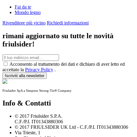
Fai da te
Mondo legno
Rivenditore più vicino
Richiedi informazioni
rimani aggiornato su tutte le novità
friulsider!
Acconsento al trattamento dei dati e dichiaro di aver letto ed
accettato la
Privacy Policy
.
Iscriviti alla newsletter
Friulsider SpA a Simpson Strong-Tie® Company
Info & Contatti
© 2017 Friulsider S.P.A.
C.F./P.I. IT01343880306
© 2017 FRIULSIDER UK Ltd - C.F./P.I. IT01343880306
Via Trieste, 1