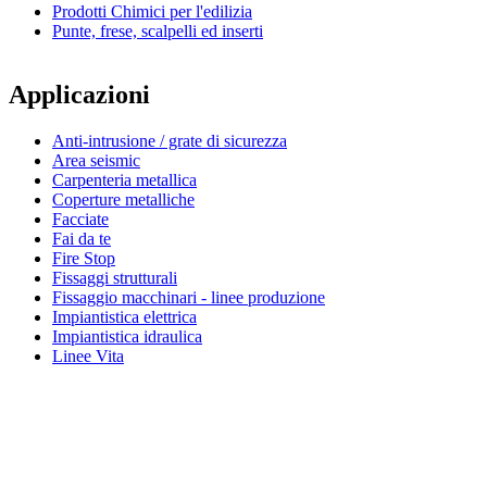
Prodotti Chimici per l'edilizia
Punte, frese, scalpelli ed inserti
Applicazioni
Anti-intrusione / grate di sicurezza
Area seismic
Carpenteria metallica
Coperture metalliche
Facciate
Fai da te
Fire Stop
Fissaggi strutturali
Fissaggio macchinari - linee produzione
Impiantistica elettrica
Impiantistica idraulica
Linee Vita
Simpson Strong-Tie®
Informazioni su Simpson Strong-Tie®
Dal 2022 Friulsider fa parte di Simpson Strong-Tie, un'azienda internazionale di prodotti per l'edilizia con