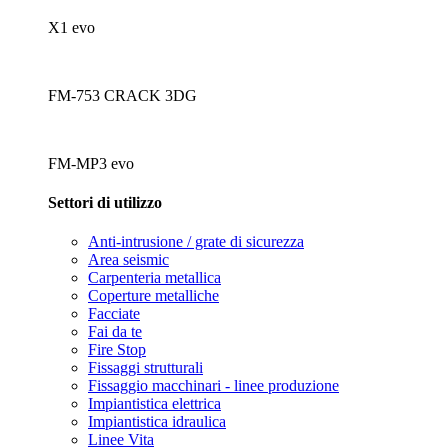
X1 evo
FM-753 CRACK 3DG
FM-MP3 evo
Settori di utilizzo
Anti-intrusione / grate di sicurezza
Area seismic
Carpenteria metallica
Coperture metalliche
Facciate
Fai da te
Fire Stop
Fissaggi strutturali
Fissaggio macchinari - linee produzione
Impiantistica elettrica
Impiantistica idraulica
Linee Vita