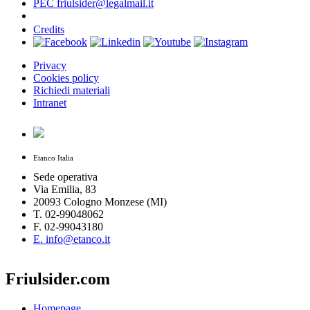
PEC friulsider@legalmail.it
Credits
Privacy
Cookies policy
Richiedi materiali
Intranet
Etanco Italia
Sede operativa
Via Emilia, 83
20093 Cologno Monzese (MI)
T. 02-99048062
F. 02-99043180
E. info@etanco.it
Friulsider.com
Homepage